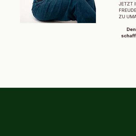
JETZT I
FREUDE
ZU UMA
Denn
schaff