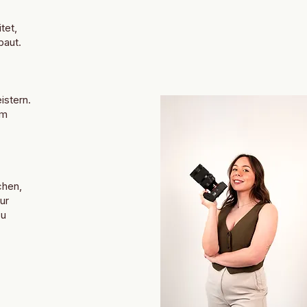
tet,
baut.
stern.
am
chen,
ur
zu