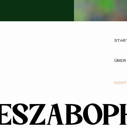
Star
über
kont
IESZABOP