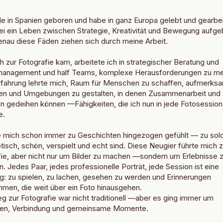
e in Spanien geboren und habe in ganz Europa gelebt und gearbei
ei ein Leben zwischen Strategie, Kreativität und Bewegung aufge
nau diese Fäden ziehen sich durch meine Arbeit.
h zur Fotografie kam, arbeitete ich in strategischer Beratung und
management und half Teams, komplexe Herausforderungen zu mei
rfahrung lehrte mich, Raum für Menschen zu schaffen, aufmerks
en und Umgebungen zu gestalten, in denen Zusammenarbeit und
n gedeihen können —Fähigkeiten, die ich nun in jede Fotosession
e.
e mich schon immer zu Geschichten hingezogen gefühlt — zu sol
tisch, schön, verspielt und echt sind. Diese Neugier führte mich z
fie, aber nicht nur um Bilder zu machen —sondern um Erlebnisse 
n. Jedes Paar, jedes professionelle Porträt, jede Session ist eine
g: zu spielen, zu lachen, gesehen zu werden und Erinnerungen
men, die weit über ein Foto hinausgehen.
 zur Fotografie war nicht traditionell —aber es ging immer um
n, Verbindung und gemeinsame Momente.