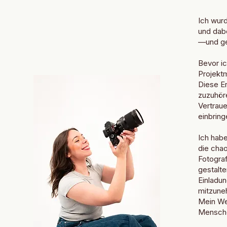
Ich wurd
und dab
—und ge
Bevor ic
Projekt
Diese E
zuzuhör
Vertraue
einbring
Ich hab
die chao
Fotogra
gestalte
Einladun
mitzuneh
Mein Weg
Mensche