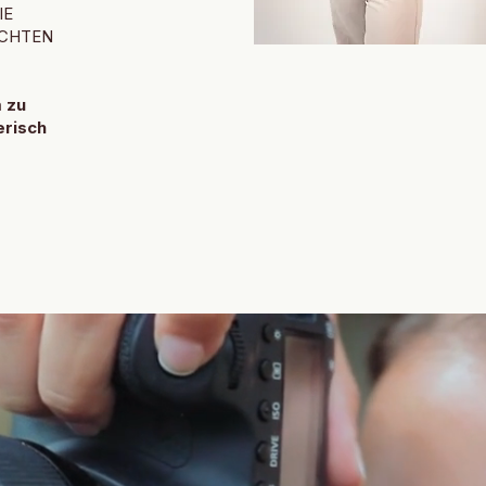
IE
ICHTEN
m zu
erisch